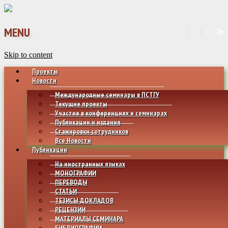
MENU
Skip to content
Проекты
Новости
Международные семинары в ПСТГУ
Текущие проекты
Участие в конференциях и семинарах
Публикации и издания
Стажировки сотрудников
Все Новости
Публикации
На иностранных языках
МОНОГРАФИИ
ПЕРЕВОДЫ
СТАТЬИ
ТЕЗИСЫ ДОКЛАДОВ
РЕЦЕНЗИИ
МАТЕРИАЛЫ СЕМИНАРА
БИБЛИОГРАФИИ