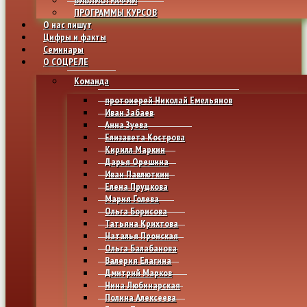
ПРОГРАММЫ КУРСОВ
О нас пишут
Цифры и факты
Семинары
О СОЦРЕЛЕ
Команда
протоиерей Николай Емельянов
Иван Забаев
Анна Зуева
Елизавета Кострова
Кирилл Маркин
Дарья Орешина
Иван Павлюткин
Елена Пруцкова
Мария Голева
Ольга Борисова
Татьяна Крихтова
Наталья Пронская
Ольга Балабанова
Валерия Елагина
Дмитрий Марков
Нина Любинарская
Полина Алексеева