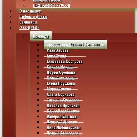
ПРОГРАММЫ КУРСОВ
О нас пишут
Цифры и факты
Семинары
О СОЦРЕЛЕ
Команда
протоиерей Николай Емельянов
Иван Забаев
Анна Зуева
Елизавета Кострова
Кирилл Маркин
Дарья Орешина
Иван Павлюткин
Елена Пруцкова
Мария Голева
Ольга Борисова
Татьяна Крихтова
Наталья Пронская
Ольга Балабанова
Валерия Елагина
Дмитрий Марков
Нина Любинарская
Полина Алексеева