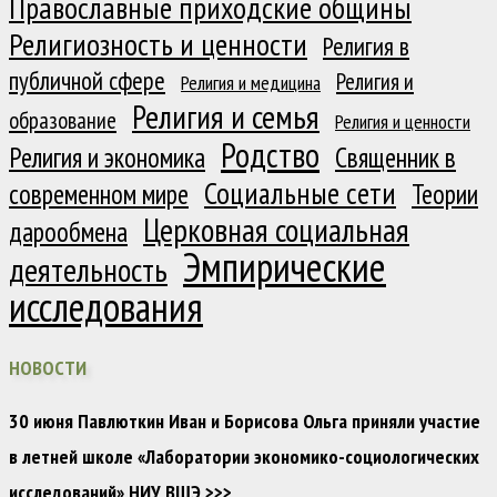
Православные приходские общины
Религиозность и ценности
Религия в
публичной сфере
Религия и
Религия и медицина
Религия и семья
образование
Религия и ценности
Родство
Религия и экономика
Священник в
Социальные сети
современном мире
Теории
Церковная социальная
дарообмена
Эмпирические
деятельность
исследования
НОВОСТИ
30 июня Павлюткин Иван и Борисова Ольга приняли участие
в летней школе «Лаборатории экономико-социологических
исследований» НИУ ВШЭ
>>>