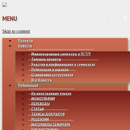
MENU
Skip to content
Проекты
Новости
Международные семинары в ПСТГУ
Текущие проекты
Участие в конференциях и семинарах
Публикации и издания
Стажировки сотрудников
Все Новости
Публикации
На иностранных языках
МОНОГРАФИИ
ПЕРЕВОДЫ
СТАТЬИ
ТЕЗИСЫ ДОКЛАДОВ
РЕЦЕНЗИИ
МАТЕРИАЛЫ СЕМИНАРА
БИБЛИОГРАФИИ