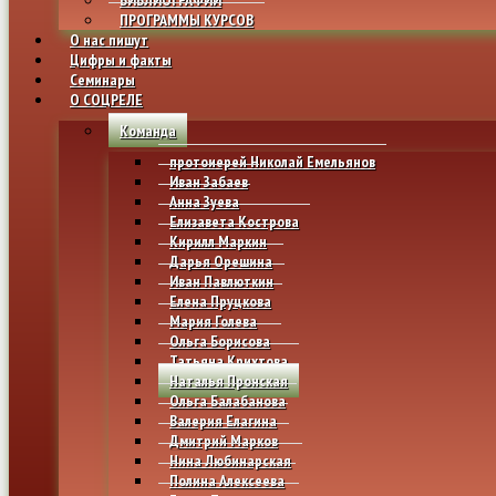
ПРОГРАММЫ КУРСОВ
О нас пишут
Цифры и факты
Семинары
О СОЦРЕЛЕ
Команда
протоиерей Николай Емельянов
Иван Забаев
Анна Зуева
Елизавета Кострова
Кирилл Маркин
Дарья Орешина
Иван Павлюткин
Елена Пруцкова
Мария Голева
Ольга Борисова
Татьяна Крихтова
Наталья Пронская
Ольга Балабанова
Валерия Елагина
Дмитрий Марков
Нина Любинарская
Полина Алексеева