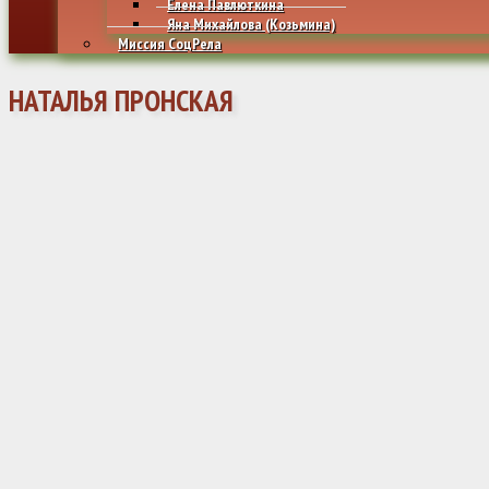
Елена Павлюткина
Яна Михайлова (Козьмина)
Миссия СоцРела
НАТАЛЬЯ ПРОНСКАЯ