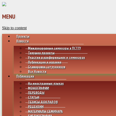
MENU
Skip to content
Проекты
Новости
Международные семинары в ПСТГУ
Текущие проекты
Участие в конференциях и семинарах
Публикации и издания
Стажировки сотрудников
Все Новости
Публикации
На иностранных языках
МОНОГРАФИИ
ПЕРЕВОДЫ
СТАТЬИ
ТЕЗИСЫ ДОКЛАДОВ
РЕЦЕНЗИИ
МАТЕРИАЛЫ СЕМИНАРА
БИБЛИОГРАФИИ