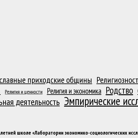
славные приходские общины
Религиозност
Родство
я
Религия и экономика
Религия и ценности
Эмпирические исс
ьная деятельность
 в летней школе «Лаборатории экономико-социологических ис