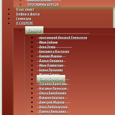
ПРОГРАММЫ КУРСОВ
О нас пишут
Цифры и факты
Семинары
О СОЦРЕЛЕ
Команда
протоиерей Николай Емельянов
Иван Забаев
Анна Зуева
Елизавета Кострова
Кирилл Маркин
Дарья Орешина
Иван Павлюткин
Елена Пруцкова
Мария Голева
Ольга Борисова
Татьяна Крихтова
Наталья Пронская
Ольга Балабанова
Валерия Елагина
Дмитрий Марков
Нина Любинарская
Полина Алексеева