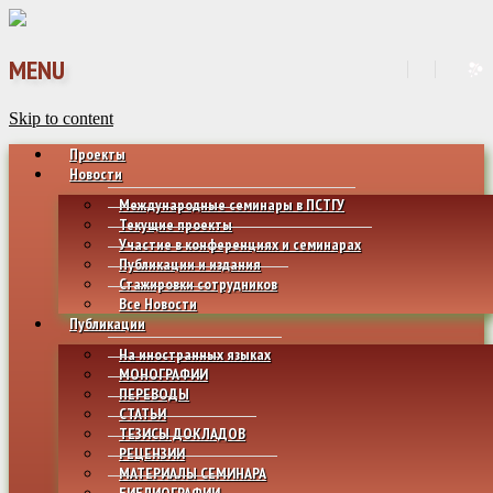
MENU
Skip to content
Проекты
Новости
Международные семинары в ПСТГУ
Текущие проекты
Участие в конференциях и семинарах
Публикации и издания
Стажировки сотрудников
Все Новости
Публикации
На иностранных языках
МОНОГРАФИИ
ПЕРЕВОДЫ
СТАТЬИ
ТЕЗИСЫ ДОКЛАДОВ
РЕЦЕНЗИИ
МАТЕРИАЛЫ СЕМИНАРА
БИБЛИОГРАФИИ