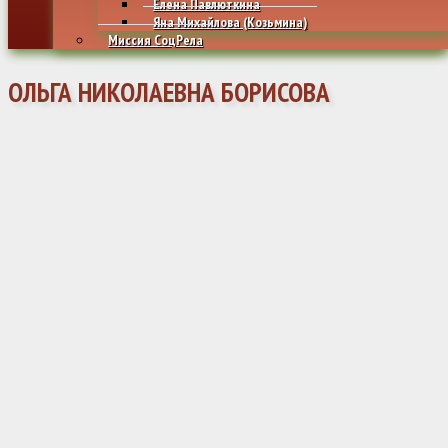
Елена Павлюткина
Яна Михайлова (Козьмина)
Миссия СоцРела
ОЛЬГА НИКОЛАЕВНА БОРИСОВА