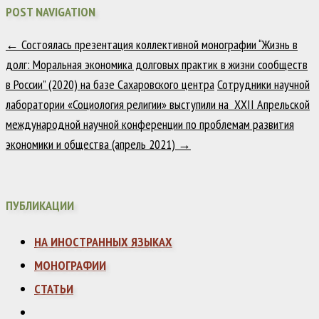
POST NAVIGATION
←
Состоялась презентация коллективной монографии “Жизнь в
долг: Моральная экономика долговых практик в жизни сообществ
в России” (2020) на базе Сахаровского центра
Сотрудники научной
лаборатории «Социология религии» выступили на XXII Апрельской
международной научной конференции по проблемам развития
экономики и общества (апрель 2021)
→
ПУБЛИКАЦИИ
НА ИНОСТРАННЫХ ЯЗЫКАХ
МОНОГРАФИИ
СТАТЬИ