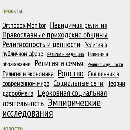
ПРОЕКТЫ
Невидимая религия
Orthodox Monitor
Православные приходские общины
Религиозность и ценности
Религия в
публичной сфере
Религия и
Религия и медицина
Религия и семья
образование
Религия и ценности
Родство
Религия и экономика
Священник в
Социальные сети
современном мире
Теории
Церковная социальная
дарообмена
Эмпирические
деятельность
исследования
НОВОСТИ