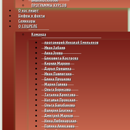
ПРОГРАММЫ КУРСОВ
О нас пишут
Цифры и факты
Семинары
О СОЦРЕЛЕ
Команда
протоиерей Николай Емельянов
Иван Забаев
Анна Зуева
Елизавета Кострова
Кирилл Маркин
Дарья Орешина
Иван Павлюткин
Елена Пруцкова
Мария Голева
Ольга Борисова
Татьяна Крихтова
Наталья Пронская
Ольга Балабанова
Валерия Елагина
Дмитрий Марков
Нина Любинарская
Полина Алексеева