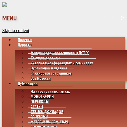
MENU
Skip to content
Проекты
Новости
Международные семинары в ПСТГУ
Текущие проекты
Участие в конференциях и семинарах
Публикации и издания
Стажировки сотрудников
Все Новости
Публикации
На иностранных языках
МОНОГРАФИИ
ПЕРЕВОДЫ
СТАТЬИ
ТЕЗИСЫ ДОКЛАДОВ
РЕЦЕНЗИИ
МАТЕРИАЛЫ СЕМИНАРА
БИБЛИОГРАФИИ