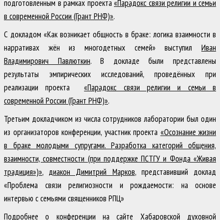
подготовленным в рамках проекта
«Парадокс связи религии и семьи
в современной России (Грант РНФ)»
.
С докладом «Как возникает общность в браке: логика взаимности в
нарративах жён из многодетных семей» выступил
Иван
Владимирович Павлюткин
. В докладе были представлены
результаты эмпирических исследований, проведённых при
реализации проекта
«Парадокс связи религии и семьи в
современной России (Грант РНФ)»
.
Третьим докладчиком из числа сотрудников лаборатории был один
из организаторов конференции, участник проекта
«Осознание жизни
в браке молодыми супругами. Разработка категорий общения,
взаимности, совместности (при поддержке ПСТГУ и Фонда «Живая
традиция»)»
,
диакон Димитрий Марков
, представивший доклад
«Проблема связи религиозности и рождаемости: на основе
интервью с семьями священников РПЦ»
Подробнее о конференции на сайте Хабаровской духовной