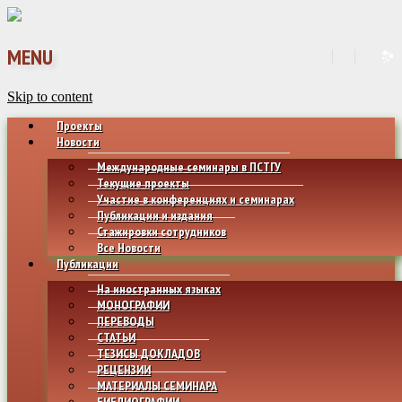
MENU
Skip to content
Проекты
Новости
Международные семинары в ПСТГУ
Текущие проекты
Участие в конференциях и семинарах
Публикации и издания
Стажировки сотрудников
Все Новости
Публикации
На иностранных языках
МОНОГРАФИИ
ПЕРЕВОДЫ
СТАТЬИ
ТЕЗИСЫ ДОКЛАДОВ
РЕЦЕНЗИИ
МАТЕРИАЛЫ СЕМИНАРА
БИБЛИОГРАФИИ