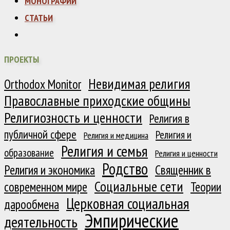
МОНОГРАФИИ
СТАТЬИ
ПРОЕКТЫ
Невидимая религия
Orthodox Monitor
Православные приходские общины
Религиозность и ценности
Религия в
публичной сфере
Религия и
Религия и медицина
Религия и семья
образование
Религия и ценности
Родство
Религия и экономика
Священник в
Социальные сети
современном мире
Теории
Церковная социальная
дарообмена
Эмпирические
деятельность