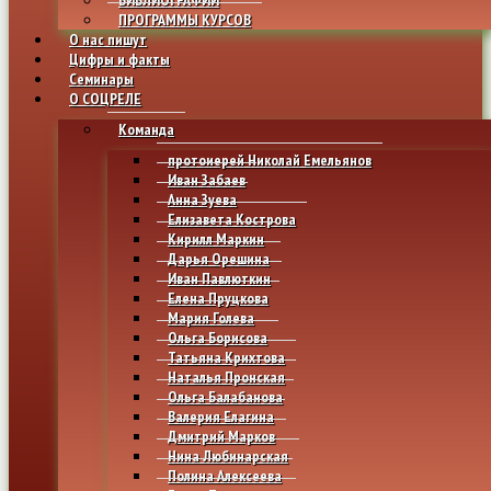
ПРОГРАММЫ КУРСОВ
О нас пишут
Цифры и факты
Семинары
О СОЦРЕЛЕ
Команда
протоиерей Николай Емельянов
Иван Забаев
Анна Зуева
Елизавета Кострова
Кирилл Маркин
Дарья Орешина
Иван Павлюткин
Елена Пруцкова
Мария Голева
Ольга Борисова
Татьяна Крихтова
Наталья Пронская
Ольга Балабанова
Валерия Елагина
Дмитрий Марков
Нина Любинарская
Полина Алексеева