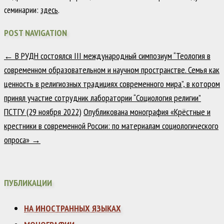
семинарии:
здесь
.
POST NAVIGATION
←
В РУДН состоялся III международный симпозиум “Теология в
современном образовательном и научном пространстве. Семья как
ценность в религиозных традициях современного мира”, в котором
принял участие сотрудник лаборатории “Социология религии”
ПСТГУ (29 ноября 2022)
Опубликована монография «Крёстные и
крестники в современной России: по материалам социологического
опроса»
→
ПУБЛИКАЦИИ
НА ИНОСТРАННЫХ ЯЗЫКАХ