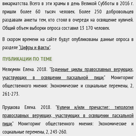
викариатства. Всего в эти храмы в день Великой Субботы в 2016 г.
пришли более 60 тысяч человек. Более 250 добровольцев
раздавали анкеты тем, кто стоял в очереди на освящение куличей.
Общий объем выборки опроса составил 13 170 человек.
В скором времени на сайте будут опубликованы данные опроса в
разделе
“Цифры и факты”
.
ПУБЛИКАЦИИ ПО ТЕМЕ
Мелкумян Елена
.
2018
.
"
Годичные циклы православных верующих,
участвующих в освящении пасхальной пищи.
"
Мониторинг
общественного мнения: Экономические и социальные перемены
,
2
,
261-273
.
Пруцкова Елена
.
2018
.
"
Куличи и/или причастие: типология
православных верующих, участвующих в освящении пасхальной
пищи.
"
Мониторинг общественного мнения: Экономические и
социальные перемены
,
2
,
243-260
.