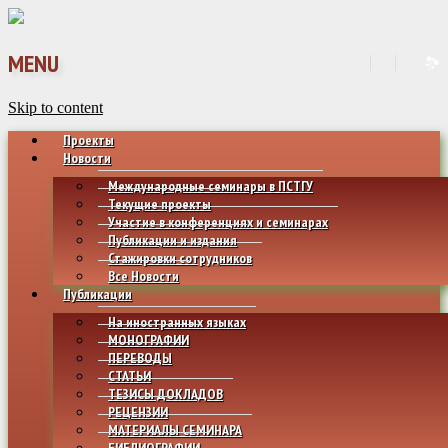
MENU
Skip to content
Проекты
Новости
Международные семинары в ПСТГУ
Текущие проекты
Участие в конференциях и семинарах
Публикации и издания
Стажировки сотрудников
Все Новости
Публикации
На иностранных языках
МОНОГРАФИИ
ПЕРЕВОДЫ
СТАТЬИ
ТЕЗИСЫ ДОКЛАДОВ
РЕЦЕНЗИИ
МАТЕРИАЛЫ СЕМИНАРА
БИБЛИОГРАФИИ