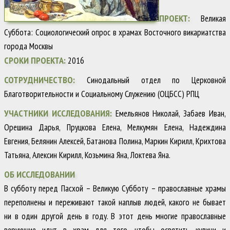
ПРОЕКТ:
Великая
Суббота: Социологический опрос в храмах Восточного викариатства
города Москвы
СРОКИ ПРОЕКТА:
2016
СОТРУДНИЧЕСТВО:
Синодальный отдел по Церковной
Благотворительности и Социальному Служению (ОЦБСС) РПЦ
УЧАСТНИКИ ИССЛЕДОВАНИЯ:
Емельянов Николай, Забаев Иван,
Орешина Дарья, Пруцкова Елена, Мелкумян Елена, Надеждина
Евгения, Белянин Алексей, Батанова Полина, Маркин Кирилл, Крихтова
Татьяна, Алексин Кирилл, Козьмина Яна, Локтева Яна.
ОБ ИССЛЕДОВАНИИ
В субботу перед Пасхой – Великую Субботу – православные храмы
переполнены и переживают такой наплыв людей, какого не бывает
ни в один другой день в году. В этот день многие православные
верующие идут в храм для того, чтобы освятить куличи и