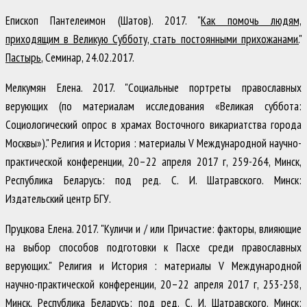
Епископ Пантелеимон (Шатов)
.
2017
.
"
Как помочь людям,
приходящим в Великую Субботу, стать постоянными прихожанами.
"
Пастырь
,
Семинар, 24.02.2017
.
Мелкумян Елена
.
2017
.
"Социальные портреты православных
верующих (по материалам исследования «Великая суббота:
Социологический опрос в храмах Восточного викариатства города
Москвы»)."
Религия и История : материалы V Международной научно-
практической конференции, 20–22 апреля 2017 г
,
259-264
,
Минск,
Республика Беларусь
:
под ред. С. И. Шатравского. Минск:
Издательский центр БГУ
.
Пруцкова Елена
.
2017
.
"Куличи и / или Причастие: факторы, влияющие
на выбор способов подготовки к Пасхе среди православных
верующих."
Религия и История : материалы V Международной
научно-практической конференции, 20–22 апреля 2017 г
,
253-258
,
Минск, Республика Беларусь
:
под ред. С. И. Шатравского. Минск: