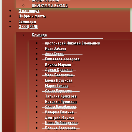
ПРОГРАММЫ КУРСОВ
О нас пишут
Цифры и факты
Семинары
О СОЦРЕЛЕ
Команда
протоиерей Николай Емельянов
Иван Забаев
Анна Зуева
Елизавета Кострова
Кирилл Маркин
Дарья Орешина
Иван Павлюткин
Елена Пруцкова
Мария Голева
Ольга Борисова
Татьяна Крихтова
Наталья Пронская
Ольга Балабанова
Валерия Елагина
Дмитрий Марков
Нина Любинарская
Полина Алексеева