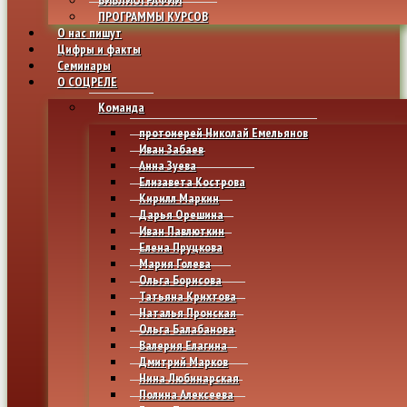
ПРОГРАММЫ КУРСОВ
О нас пишут
Цифры и факты
Семинары
О СОЦРЕЛЕ
Команда
протоиерей Николай Емельянов
Иван Забаев
Анна Зуева
Елизавета Кострова
Кирилл Маркин
Дарья Орешина
Иван Павлюткин
Елена Пруцкова
Мария Голева
Ольга Борисова
Татьяна Крихтова
Наталья Пронская
Ольга Балабанова
Валерия Елагина
Дмитрий Марков
Нина Любинарская
Полина Алексеева