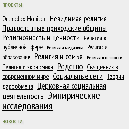
ПРОЕКТЫ
Невидимая религия
Orthodox Monitor
Православные приходские общины
Религиозность и ценности
Религия в
публичной сфере
Религия и
Религия и медицина
Религия и семья
образование
Религия и ценности
Родство
Религия и экономика
Священник в
Социальные сети
современном мире
Теории
Церковная социальная
дарообмена
Эмпирические
деятельность
исследования
НОВОСТИ