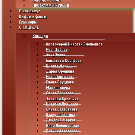
ПРОГРАММЫ КУРСОВ
О нас пишут
Цифры и факты
Семинары
О СОЦРЕЛЕ
Команда
протоиерей Николай Емельянов
Иван Забаев
Анна Зуева
Елизавета Кострова
Кирилл Маркин
Дарья Орешина
Иван Павлюткин
Елена Пруцкова
Мария Голева
Ольга Борисова
Татьяна Крихтова
Наталья Пронская
Ольга Балабанова
Валерия Елагина
Дмитрий Марков
Нина Любинарская
Полина Алексеева