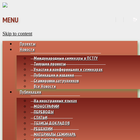
MENU
Skip to content
Проекты
Новости
Международные семинары в ПСТГУ
Текущие проекты
Участие в конференциях и семинарах
Публикации и издания
Стажировки сотрудников
Все Новости
Публикации
На иностранных языках
МОНОГРАФИИ
ПЕРЕВОДЫ
СТАТЬИ
ТЕЗИСЫ ДОКЛАДОВ
РЕЦЕНЗИИ
МАТЕРИАЛЫ СЕМИНАРА
БИБЛИОГРАФИИ