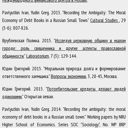
Pavlyutkin Ivan, Yudin Greg
.
2015
.
"Recording the Ambiguity: The Moral
Economy of Debt Books in a Russian Small Town."
Cultural Studies
,
29
(5-6)
:
807-826
.
Врублевская Полина
.
2015
.
"
Исследуя церковную общину в малом
городе: роль священника и другие аспекты православной
общинности.
"
Laboratorium
,
7
(3)
:
129-144
.
Юдин Григорий
.
2015
.
"Моральная природа долга и формирование
ответственного заемщика."
Вопросы экономики
,
3
,
28-45
,
Москва
.
Юдин Григорий
.
2015
.
"
Потребительские кредиты делают людей
одинокими.
"
Открытая левая
.
Pavlyutkin Ivan, Yudin Greg
.
2014
.
"Recording the ambiguity: the moral
economy of debt books in a Russian small town."
Working papers by NRU
Higher School of Economics. Series SOC "Sociology"
,
No. WP BRP