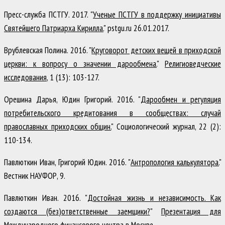
Пресс-служба ПСТГУ
.
2017
.
"
Ученые ПСТГУ в поддержку инициативы
Святейшего Патриарха Кирилла.
"
pstgu.ru 26.01.2017
.
Врублевская Полина
.
2016
.
"
Круговорот детских вещей в приходской
церкви: к вопросу о значении дарообмена.
"
Религиоведческие
исследования
,
1
(13)
:
103-127
.
Орешина Дарья, Юдин Григорий
.
2016
.
"
Дарообмен и регуляция
потребительского кредитования в сообществах: случай
православных приходских общин.
"
Социологический журнал
,
22
(2)
:
110-134
.
Павлюткин Иван, Григорий Юдин
.
2016
.
"
Антропология калькулятора.
"
Вестник НАУФОР
,
9
.
Павлюткин Иван
.
2016
.
"
Достойная жизнь и независимость. Как
создаются (без)ответственные заемщики?
"
Презентация для
Международного финансового центра в Москве
.