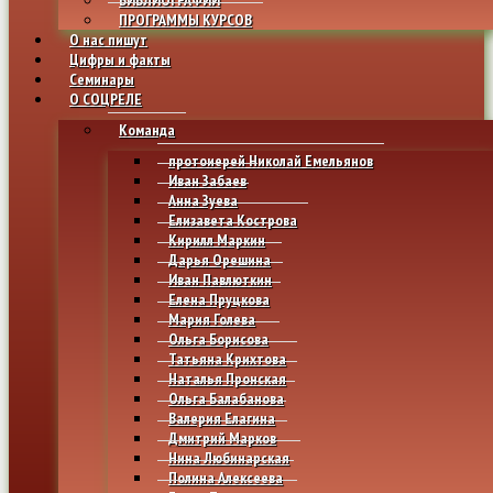
ПРОГРАММЫ КУРСОВ
О нас пишут
Цифры и факты
Семинары
О СОЦРЕЛЕ
Команда
протоиерей Николай Емельянов
Иван Забаев
Анна Зуева
Елизавета Кострова
Кирилл Маркин
Дарья Орешина
Иван Павлюткин
Елена Пруцкова
Мария Голева
Ольга Борисова
Татьяна Крихтова
Наталья Пронская
Ольга Балабанова
Валерия Елагина
Дмитрий Марков
Нина Любинарская
Полина Алексеева