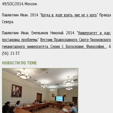
49/SOC/2014
,
Moscow
.
Павлюткин Иван
.
2014
.
"
Когда в долг взять уже не у кого.
"
Правда
Севера
.
Павлюткин Иван, Емельянов Николай
.
2014
.
"
Университет и дар:
постановка проблемы.
"
Вестник Православного Свято-Тихоновского
гуманитарного университета. Серия I: Богословие. Философия.
,
6
(56)
:
21-37
.
НОВОСТИ ПО ТЕМЕ