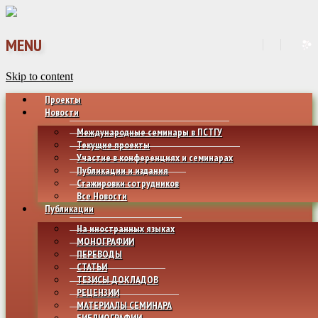
MENU
Skip to content
Проекты
Новости
Международные семинары в ПСТГУ
Текущие проекты
Участие в конференциях и семинарах
Публикации и издания
Стажировки сотрудников
Все Новости
Публикации
На иностранных языках
МОНОГРАФИИ
ПЕРЕВОДЫ
СТАТЬИ
ТЕЗИСЫ ДОКЛАДОВ
РЕЦЕНЗИИ
МАТЕРИАЛЫ СЕМИНАРА
БИБЛИОГРАФИИ