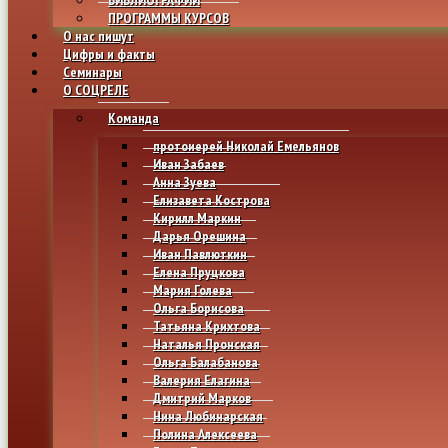
ПРОГРАММЫ КУРСОВ
О нас пишут
Цифры и факты
Семинары
О СОЦРЕЛЕ
Команда
протоиерей Николай Емельянов
Иван Забаев
Анна Зуева
Елизавета Кострова
Кирилл Маркин
Дарья Орешина
Иван Павлюткин
Елена Пруцкова
Мария Голева
Ольга Борисова
Татьяна Крихтова
Наталья Пронская
Ольга Балабанова
Валерия Елагина
Дмитрий Марков
Нина Любинарская
Полина Алексеева