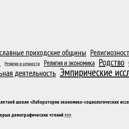
славные приходские общины
Религиозност
Родство
я
Религия и экономика
Религия и ценности
Эмпирические исс
ьная деятельность
 в летней школе «Лаборатории экономико-социологических ис
Вторых демографических чтений
>>>