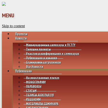
MENU
Skip to content
Проекты
Новости
Международные семинары в ПСТГУ
Текущие проекты
Участие в конференциях и семинарах
Публикации и издания
Стажировки сотрудников
Все Новости
Публикации
На иностранных языках
МОНОГРАФИИ
ПЕРЕВОДЫ
СТАТЬИ
ТЕЗИСЫ ДОКЛАДОВ
РЕЦЕНЗИИ
МАТЕРИАЛЫ СЕМИНАРА
БИБЛИОГРАФИИ