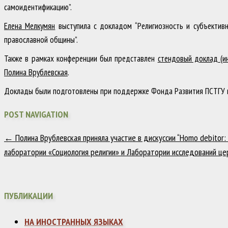
самоидентификацию”.
Елена Мелкумян
выступила с докладом “Религиозность и субъективн
православной общины”.
Также в рамках конференции был представлен
стендовый доклад (и
Полина Врублевская
.
Доклады были подготовлены при поддержке Фонда Развития ПСТГУ в
POST NAVIGATION
←
Полина Врублевская приняла участие в дискуссии “Homo debitor
лаборатории «Социология религии» и Лаборатории исследований це
ПУБЛИКАЦИИ
НА ИНОСТРАННЫХ ЯЗЫКАХ