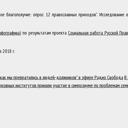
ое благополучие: опрос 12 православных приходов”. Исследование о
нфографика)
по результатам проекта
Социальная работа Русской Прав
 2018 г.
: как мы превратились в людей-должников” в эфире Радио Свобода
В
рковных институтов приняли участие в симпозиуме по проблемам се