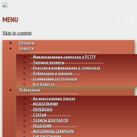
MENU
Skip to content
Проекты
Новости
Международные семинары в ПСТГУ
Текущие проекты
Участие в конференциях и семинарах
Публикации и издания
Стажировки сотрудников
Все Новости
Публикации
На иностранных языках
МОНОГРАФИИ
ПЕРЕВОДЫ
СТАТЬИ
ТЕЗИСЫ ДОКЛАДОВ
РЕЦЕНЗИИ
МАТЕРИАЛЫ СЕМИНАРА
БИБЛИОГРАФИИ