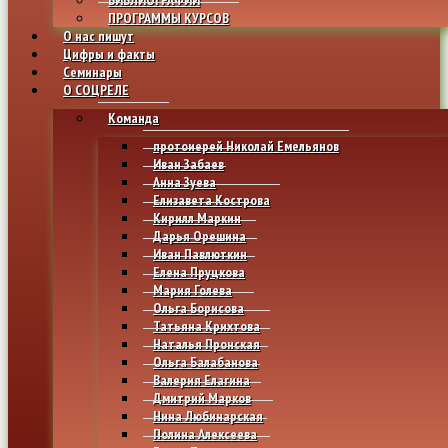
ПРОГРАММЫ КУРСОВ
О нас пишут
Цифры и факты
Семинары
О СОЦРЕЛЕ
Команда
протоиерей Николай Емельянов
Иван Забаев
Анна Зуева
Елизавета Кострова
Кирилл Маркин
Дарья Орешина
Иван Павлюткин
Елена Пруцкова
Мария Голева
Ольга Борисова
Татьяна Крихтова
Наталья Пронская
Ольга Балабанова
Валерия Елагина
Дмитрий Марков
Нина Любинарская
Полина Алексеева