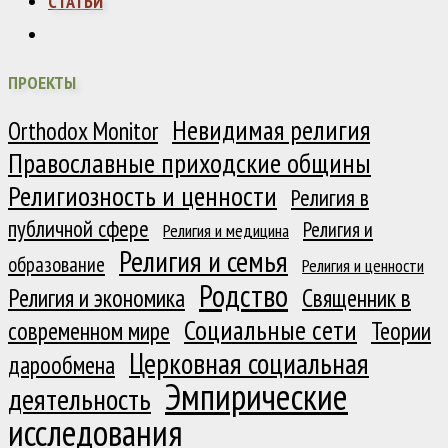
СТАТЬИ
ПРОЕКТЫ
Невидимая религия
Orthodox Monitor
Православные приходские общины
Религиозность и ценности
Религия в
публичной сфере
Религия и
Религия и медицина
Религия и семья
образование
Религия и ценности
Родство
Религия и экономика
Священник в
Социальные сети
современном мире
Теории
Церковная социальная
дарообмена
Эмпирические
деятельность
исследования