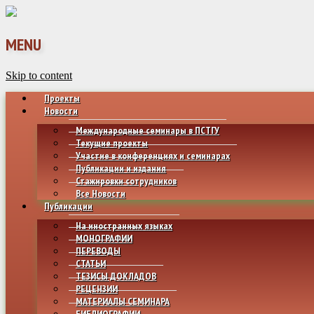
MENU
Skip to content
Проекты
Новости
Международные семинары в ПСТГУ
Текущие проекты
Участие в конференциях и семинарах
Публикации и издания
Стажировки сотрудников
Все Новости
Публикации
На иностранных языках
МОНОГРАФИИ
ПЕРЕВОДЫ
СТАТЬИ
ТЕЗИСЫ ДОКЛАДОВ
РЕЦЕНЗИИ
МАТЕРИАЛЫ СЕМИНАРА
БИБЛИОГРАФИИ