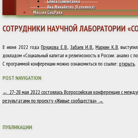
Елена Павлюткина
Яна Михайлова (Козьмина)
Миссия СоцРела
СОТРУДНИКИ НАУЧНОЙ ЛАБОРАТОРИИ «СО
8 июня 2022 года
Пруцкова Е. В.
,
Забаев И. В.
,
Маркин К. В.
выступил
докладом «Социальный капитал и религиозность в России: анализ с по
С программой конференции можно ознакомиться по ссылке:
открыть
.
POST NAVIGATION
←
27-28 мая 2022 состоялась Всероссийская конференция с межд
результатами по проекту «Живые сообщества»
→
ПУБЛИКАЦИИ