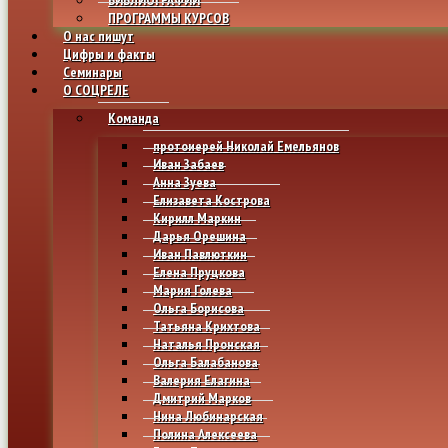
ПРОГРАММЫ КУРСОВ
О нас пишут
Цифры и факты
Семинары
О СОЦРЕЛЕ
Команда
протоиерей Николай Емельянов
Иван Забаев
Анна Зуева
Елизавета Кострова
Кирилл Маркин
Дарья Орешина
Иван Павлюткин
Елена Пруцкова
Мария Голева
Ольга Борисова
Татьяна Крихтова
Наталья Пронская
Ольга Балабанова
Валерия Елагина
Дмитрий Марков
Нина Любинарская
Полина Алексеева