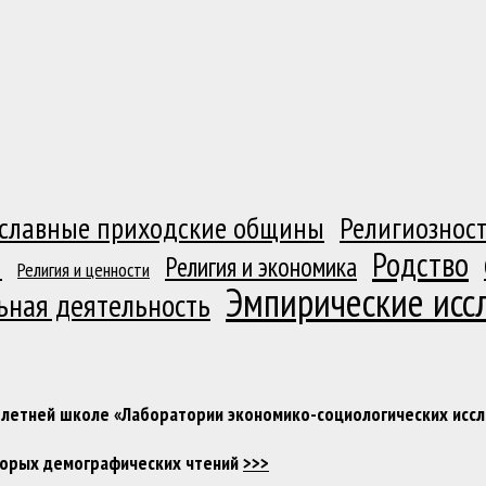
славные приходские общины
Религиозност
Родство
я
Религия и экономика
Религия и ценности
Эмпирические исс
ьная деятельность
 в летней школе «Лаборатории экономико-социологических ис
Вторых демографических чтений
>>>