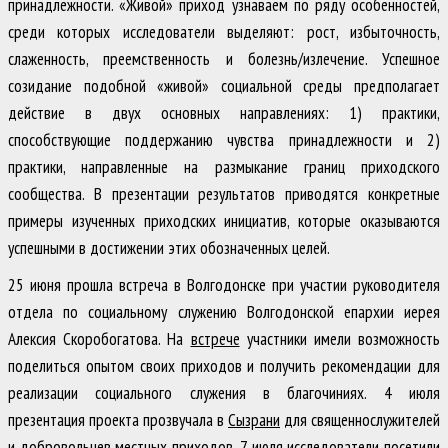
принадлежности. «Живой» приход узнаваем по ряду особенностей,
среди которых исследователи выделяют: рост, избыточность,
слаженность, преемственность и болезнь/излечение. Успешное
созидание подобной «живой» социальной среды предполагает
действие в двух основных направлениях: 1) практики,
способствующие поддержанию чувства принадлежности и 2)
практики, направленные на размыкание границ приходского
сообщества. В презентации результатов приводятся конкретные
примеры изученных приходских инициатив, которые оказываются
успешными в достижении этих обозначенных целей.
25 июня прошла встреча в Волгодонске при участии руководителя
отдела по социальному служению Волгодонской епархии иерея
Алексия Скоробогатова. На
встрече
участники имели возможность
поделиться опытом своих приходов и получить рекомендации для
реализации социального служения в благочиниях. 4 июля
презентация проекта прозвучала в
Сызрани
для священнослужителей
и добровольцев местных приходов. 7 июля исследователи
посетили