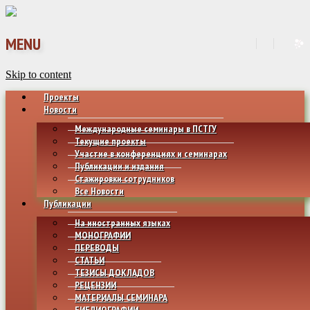
MENU
Skip to content
Проекты
Новости
Международные семинары в ПСТГУ
Текущие проекты
Участие в конференциях и семинарах
Публикации и издания
Стажировки сотрудников
Все Новости
Публикации
На иностранных языках
МОНОГРАФИИ
ПЕРЕВОДЫ
СТАТЬИ
ТЕЗИСЫ ДОКЛАДОВ
РЕЦЕНЗИИ
МАТЕРИАЛЫ СЕМИНАРА
БИБЛИОГРАФИИ