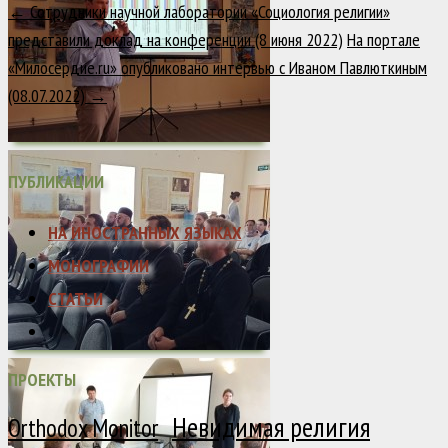
←
Сотрудники научной лаборатории «Социология религии»
представили доклад на конференции (8 июня 2022)
На портале
«Милосердие.ru» опубликовано интервью с Иваном Павлюткиным
(08.07.2022)
→
ПУБЛИКАЦИИ
НА ИНОСТРАННЫХ ЯЗЫКАХ
МОНОГРАФИИ
СТАТЬИ
ПРОЕКТЫ
Невидимая религия
Orthodox Monitor