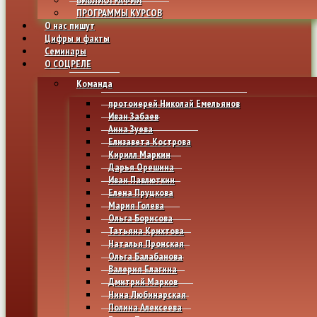
ПРОГРАММЫ КУРСОВ
О нас пишут
Цифры и факты
Семинары
О СОЦРЕЛЕ
Команда
протоиерей Николай Емельянов
Иван Забаев
Анна Зуева
Елизавета Кострова
Кирилл Маркин
Дарья Орешина
Иван Павлюткин
Елена Пруцкова
Мария Голева
Ольга Борисова
Татьяна Крихтова
Наталья Пронская
Ольга Балабанова
Валерия Елагина
Дмитрий Марков
Нина Любинарская
Полина Алексеева