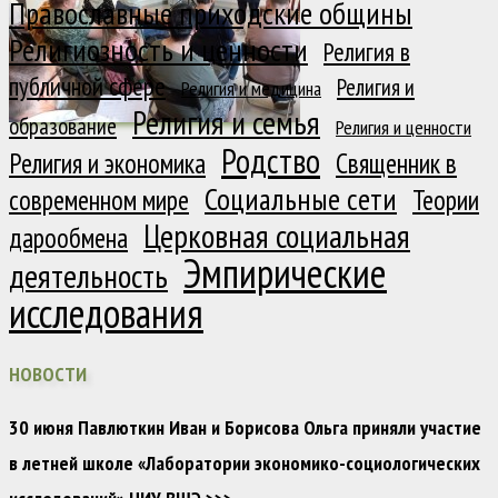
Православные приходские общины
Религиозность и ценности
Религия в
публичной сфере
Религия и
Религия и медицина
Религия и семья
образование
Религия и ценности
Родство
Религия и экономика
Священник в
Социальные сети
современном мире
Теории
Церковная социальная
дарообмена
Эмпирические
деятельность
исследования
НОВОСТИ
30 июня Павлюткин Иван и Борисова Ольга приняли участие
в летней школе «Лаборатории экономико-социологических