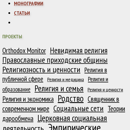
МОНОГРАФИИ
СТАТЬИ
ПРОЕКТЫ
Невидимая религия
Orthodox Monitor
Православные приходские общины
Религиозность и ценности
Религия в
публичной сфере
Религия и
Религия и медицина
Религия и семья
образование
Религия и ценности
Родство
Религия и экономика
Священник в
Социальные сети
современном мире
Теории
Церковная социальная
дарообмена
Эмпирические
деятельность