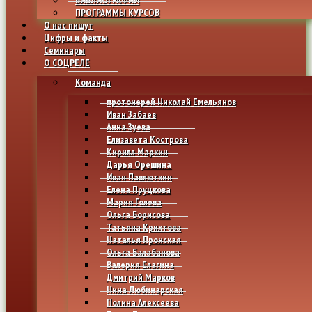
ПРОГРАММЫ КУРСОВ
О нас пишут
Цифры и факты
Семинары
О СОЦРЕЛЕ
Команда
протоиерей Николай Емельянов
Иван Забаев
Анна Зуева
Елизавета Кострова
Кирилл Маркин
Дарья Орешина
Иван Павлюткин
Елена Пруцкова
Мария Голева
Ольга Борисова
Татьяна Крихтова
Наталья Пронская
Ольга Балабанова
Валерия Елагина
Дмитрий Марков
Нина Любинарская
Полина Алексеева