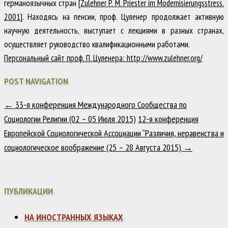
германоязычных стран
[Zulehner P. M. Priester im Modernisierungsstress.
2001]
. Находясь на пенсии, проф. Цуленер продолжает активную
научную деятельность, выступает с лекциями в разных странах,
осуществляет руководство квалификационными работами.
Персональный сайт проф. П. Цуленера: http://www.zulehner.org/
POST NAVIGATION
←
33-я конференция Международного Сообщества по
Социологии Религии (02 – 05 Июля 2015)
12-я конференция
Европейской Социологической Ассоциации “Различия, неравенства и
социологическое воображение (25 – 28 Августа 2015)
→
ПУБЛИКАЦИИ
НА ИНОСТРАННЫХ ЯЗЫКАХ