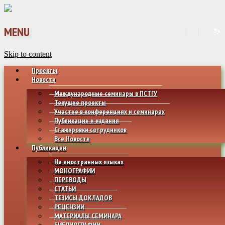
MENU
Skip to content
Проекты
Новости
Международные семинары в ПСТГУ
Текущие проекты
Участие в конференциях и семинарах
Публикации и издания
Стажировки сотрудников
Все Новости
Публикации
На иностранных языках
МОНОГРАФИИ
ПЕРЕВОДЫ
СТАТЬИ
ТЕЗИСЫ ДОКЛАДОВ
РЕЦЕНЗИИ
МАТЕРИАЛЫ СЕМИНАРА
БИБЛИОГРАФИИ