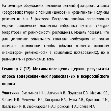
На семинаре обсуждались несколько решений факторного анализа
«ресурс-генератора» с позиции «донора» и «реципиента». Получены
решения из 4 и 5 факторов. Построена линейная регрессионная
модель зависимости количества выбранных пунктов «Ресурс-
генератора» от религиозности респондента. Модель показала, что
для увеличение социального капитала необходимо не только
посещать религиозное службы (обычно является основным
индикатором религиозности в социальных исследованиях), но и
размышлять на религиозные темы.
Семинар 2 (12). Мотивы посещения церкви: результаты
опроса воцерковленных православных и всероссийского
опроса
Участники
: Емельянов Н.Н., Алексин К.В., Пруцкова Е.В., Маркин К.В.,
Забаев И.В., Мелкумян Е.Б., Кострова Е.А., Зуева А.В., Крихтова Т.М.,
Павлюткин И. В., Любинарская Н.А., Пронская Н. А., Голева М.А.