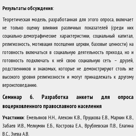
Результаты обсуждения
:
Теоретическая модель, разработанная для этого опроса, включает
не только оценку влияния различных показателей (среди них
социально-демографические характеристики, социальный капитал,
религиозность, мотивация посещения церкви, базовые ценности) на
готовность включаться в социальную деятельность прихода, но и
готовность подключать к ней свою социальную сеть – друзей,
родственников и знакомых, которые не демонстрируют столь же
высокого уровня религиозности и могут принадлежать к другому
вероисповеданию.
Семинар 6. Разработка анкеты для опроса
воцерковленного православного населения
Участники
: Емельянов Н.Н., Алексин К.В., Пруцкова Е.В., Маркин К.В.,
Забаев И.В., Мелкумян Е.Б., Кострова Е.А., Врублевская П.В., Елагина
В.С., Зуева А.В.