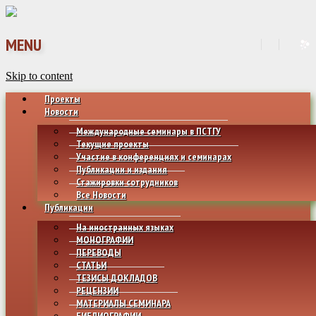
MENU
Skip to content
Проекты
Новости
Международные семинары в ПСТГУ
Текущие проекты
Участие в конференциях и семинарах
Публикации и издания
Стажировки сотрудников
Все Новости
Публикации
На иностранных языках
МОНОГРАФИИ
ПЕРЕВОДЫ
СТАТЬИ
ТЕЗИСЫ ДОКЛАДОВ
РЕЦЕНЗИИ
МАТЕРИАЛЫ СЕМИНАРА
БИБЛИОГРАФИИ