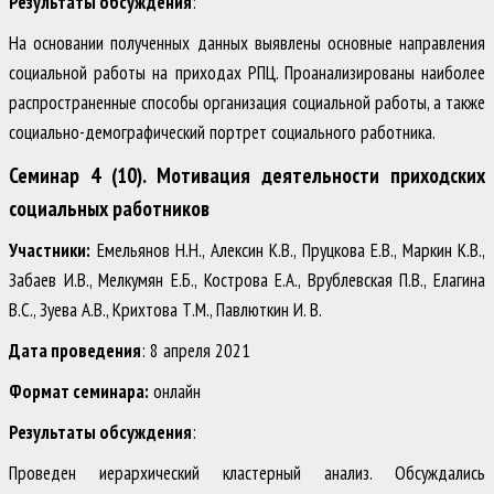
Результаты обсуждения
:
На основании полученных данных выявлены основные направления
социальной работы на приходах РПЦ. Проанализированы наиболее
распространенные способы организация социальной работы, а также
социально-демографический портрет социального работника.
Семинар 4 (10). Мотивация деятельности приходских
социальных работников
Участники:
Емельянов Н.Н., Алексин К.В., Пруцкова Е.В., Маркин К.В.,
Забаев И.В., Мелкумян Е.Б., Кострова Е.А., Врублевская П.В., Елагина
В.С., Зуева А.В., Крихтова Т.М., Павлюткин И. В.
Дата проведения
: 8 апреля 2021
Формат семинара:
онлайн
Результаты обсуждения
:
Проведен иерархический кластерный анализ. Обсуждались