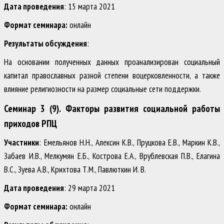
Дата проведения
: 15 марта 2021
Формат семинара:
онлайн
Результаты обсуждения
:
На основании полученных данных проанализирован социальный
капитал православных разной степени воцерковленности, а также
влияние религиозности на размер социальные сети поддержки.
Семинар 3 (9). Факторы развития социальной работы
приходов РПЦ
Участники
: Емельянов Н.Н., Алексин К.В., Пруцкова Е.В., Маркин К.В.,
Забаев И.В., Мелкумян Е.Б., Кострова Е.А., Врублевская П.В., Елагина
В.С., Зуева А.В., Крихтова Т.М., Павлюткин И. В.
Дата проведения
: 29 марта 2021
Формат семинара:
онлайн