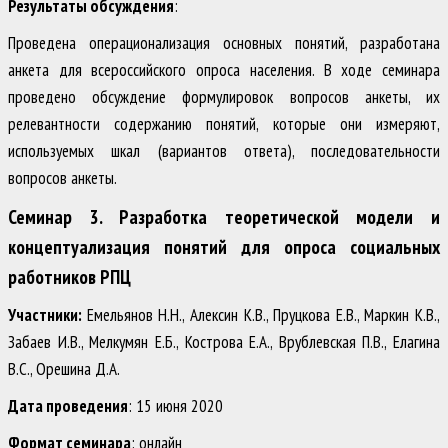
Результаты обсуждения
:
Проведена операционализация основных понятий, разработана
анкета для всероссийского опроса населения. В ходе семинара
проведено обсуждение формулировок вопросов анкеты, их
релевантности содержанию понятий, которые они измеряют,
используемых шкал (вариантов ответа), последовательности
вопросов анкеты.
Семинар 3. Разработка теоретической модели и
концептуализация понятий для опроса социальных
работников РПЦ
Участники:
Емельянов Н.Н., Алексин К.В., Пруцкова Е.В., Маркин К.В.,
Забаев И.В., Мелкумян Е.Б., Кострова Е.А., Врублевская П.В., Елагина
В.С., Орешина Д.А.
Дата проведения
: 15 июня 2020
Формат семинара
: онлайн