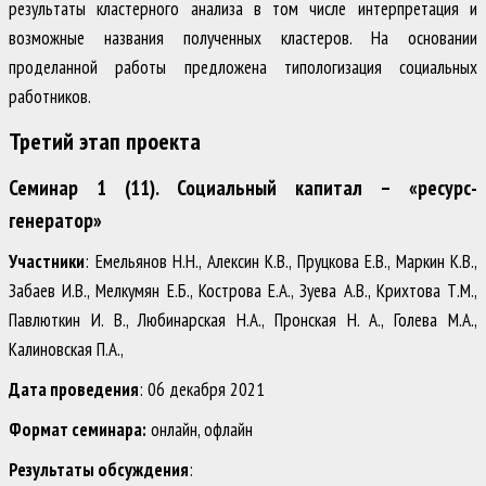
результаты кластерного анализа в том числе интерпретация и
возможные названия полученных кластеров. На основании
проделанной работы предложена типологизация социальных
работников.
Третий этап проекта
Семинар 1 (11). Социальный капитал – «ресурс-
генератор»
Участники
: Емельянов Н.Н., Алексин К.В., Пруцкова Е.В., Маркин К.В.,
Забаев И.В., Мелкумян Е.Б., Кострова Е.А., Зуева А.В., Крихтова Т.М.,
Павлюткин И. В., Любинарская Н.А., Пронская Н. А., Голева М.А.,
Калиновская П.А.,
Дата проведения
: 06 декабря 2021
Формат семинара:
онлайн, офлайн
Результаты обсуждения
: