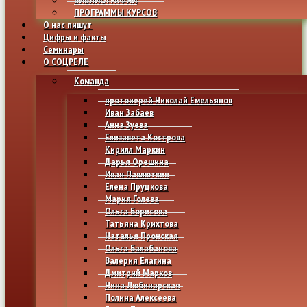
ПРОГРАММЫ КУРСОВ
О нас пишут
Цифры и факты
Семинары
О СОЦРЕЛЕ
Команда
протоиерей Николай Емельянов
Иван Забаев
Анна Зуева
Елизавета Кострова
Кирилл Маркин
Дарья Орешина
Иван Павлюткин
Елена Пруцкова
Мария Голева
Ольга Борисова
Татьяна Крихтова
Наталья Пронская
Ольга Балабанова
Валерия Елагина
Дмитрий Марков
Нина Любинарская
Полина Алексеева