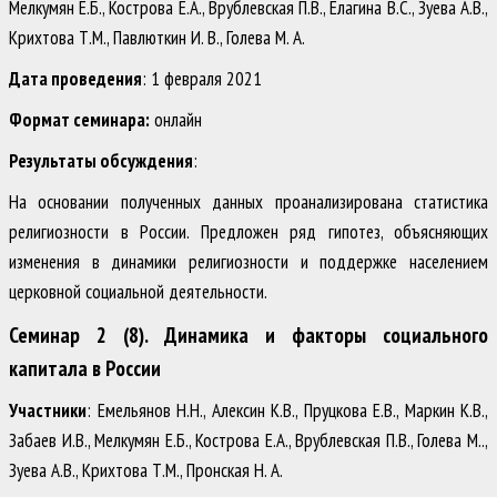
Мелкумян Е.Б., Кострова Е.А., Врублевская П.В., Елагина В.С., Зуева А.В.,
Крихтова Т.М., Павлюткин И. В., Голева М. А.
Дата проведения
: 1 февраля 2021
Формат семинара:
онлайн
Результаты обсуждения
:
На основании полученных данных проанализирована статистика
религиозности в России. Предложен ряд гипотез, объясняющих
изменения в динамики религиозности и поддержке населением
церковной социальной деятельности.
Семинар 2 (8). Динамика и факторы социального
капитала в России
Участники
: Емельянов Н.Н., Алексин К.В., Пруцкова Е.В., Маркин К.В.,
Забаев И.В., Мелкумян Е.Б., Кострова Е.А., Врублевская П.В., Голева М..,
Зуева А.В., Крихтова Т.М., Пронская Н. А.