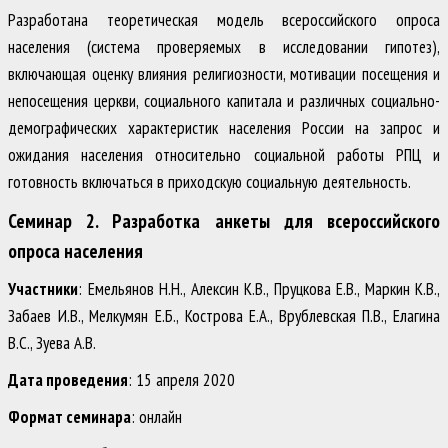
Разработана теоретическая модель всероссийского опроса
населения (система проверяемых в исследовании гипотез),
включающая оценку влияния религиозности, мотивации посещения и
непосещения церкви, социального капитала и различных социально-
демографических характеристик населения России на запрос и
ожидания населения относительно социальной работы РПЦ и
готовность включаться в приходскую социальную деятельность.
Семинар 2. Разработка анкеты для всероссийского
опроса населения
Участники
: Емельянов Н.Н., Алексин К.В., Пруцкова Е.В., Маркин К.В.,
Забаев И.В., Мелкумян Е.Б., Кострова Е.А., Врублевская П.В., Елагина
В.С., Зуева А.В.
Дата проведения
: 15 апреля 2020
Формат семинара
: онлайн