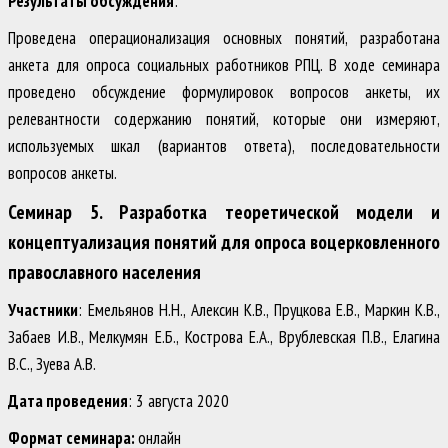
Результаты обсуждения
:
Проведена операционализация основных понятий, разработана
анкета для опроса социальных работников РПЦ. В ходе семинара
проведено обсуждение формулировок вопросов анкеты, их
релевантности содержанию понятий, которые они измеряют,
используемых шкал (вариантов ответа), последовательности
вопросов анкеты.
Семинар 5. Разработка теоретической модели и
концептуализация понятий для опроса воцерковленного
православного населения
Участники
: Емельянов Н.Н., Алексин К.В., Пруцкова Е.В., Маркин К.В.,
Забаев И.В., Мелкумян Е.Б., Кострова Е.А., Врублевская П.В., Елагина
В.С., Зуева А.В.
Дата проведения
: 3 августа 2020
Формат семинара:
онлайн