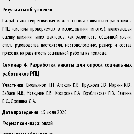
Результаты обсуждения
:
Разработана теоретическая модель опроса социальных работников
РПЦ (система проверяемых в исследовании гипотез), включающая
оценку влияния таких факторов, как развитость общинной жизни,
стиль руководства настоятеля, местоположение, размер и состав
прихода, на развитость социальной работы на приходе.
Семинар 4. Разработка анкеты для опроса социальных
работников РПЦ
Участники
: Емельянов Н.Н., Алексин К.В., Пруцкова Е.В., Маркин К.В.,
Забаев И.В., Мелкумян Е.Б., Кострова Е.А., Врублевская П.В., Елагина
В.С., Орешина Д.А.
Дата проведения
: 15 июля 2020
Формат семинара
: онлайн