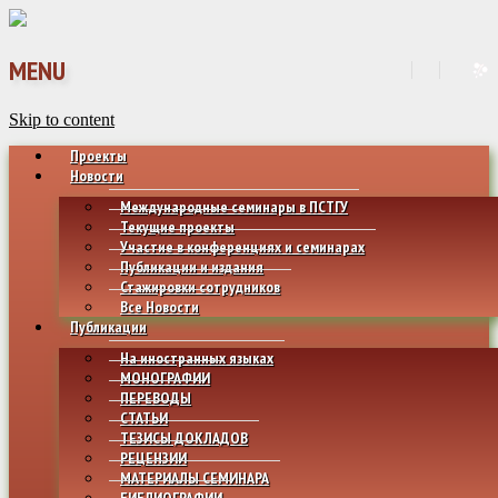
MENU
Skip to content
Проекты
Новости
Международные семинары в ПСТГУ
Текущие проекты
Участие в конференциях и семинарах
Публикации и издания
Стажировки сотрудников
Все Новости
Публикации
На иностранных языках
МОНОГРАФИИ
ПЕРЕВОДЫ
СТАТЬИ
ТЕЗИСЫ ДОКЛАДОВ
РЕЦЕНЗИИ
МАТЕРИАЛЫ СЕМИНАРА
БИБЛИОГРАФИИ