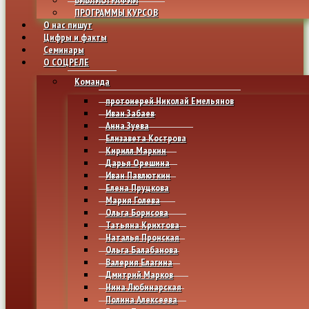
ПРОГРАММЫ КУРСОВ
О нас пишут
Цифры и факты
Семинары
О СОЦРЕЛЕ
Команда
протоиерей Николай Емельянов
Иван Забаев
Анна Зуева
Елизавета Кострова
Кирилл Маркин
Дарья Орешина
Иван Павлюткин
Елена Пруцкова
Мария Голева
Ольга Борисова
Татьяна Крихтова
Наталья Пронская
Ольга Балабанова
Валерия Елагина
Дмитрий Марков
Нина Любинарская
Полина Алексеева