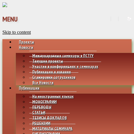
MENU
Skip to content
Проекты
Новости
Международные семинары в ПСТГУ
Текущие проекты
Участие в конференциях и семинарах
Публикации и издания
Стажировки сотрудников
Все Новости
Публикации
На иностранных языках
МОНОГРАФИИ
ПЕРЕВОДЫ
СТАТЬИ
ТЕЗИСЫ ДОКЛАДОВ
РЕЦЕНЗИИ
МАТЕРИАЛЫ СЕМИНАРА
БИБЛИОГРАФИИ