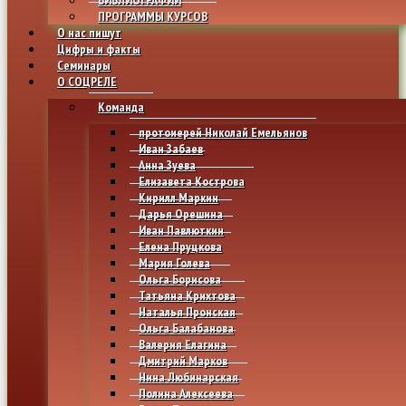
ПРОГРАММЫ КУРСОВ
О нас пишут
Цифры и факты
Семинары
О СОЦРЕЛЕ
Команда
протоиерей Николай Емельянов
Иван Забаев
Анна Зуева
Елизавета Кострова
Кирилл Маркин
Дарья Орешина
Иван Павлюткин
Елена Пруцкова
Мария Голева
Ольга Борисова
Татьяна Крихтова
Наталья Пронская
Ольга Балабанова
Валерия Елагина
Дмитрий Марков
Нина Любинарская
Полина Алексеева