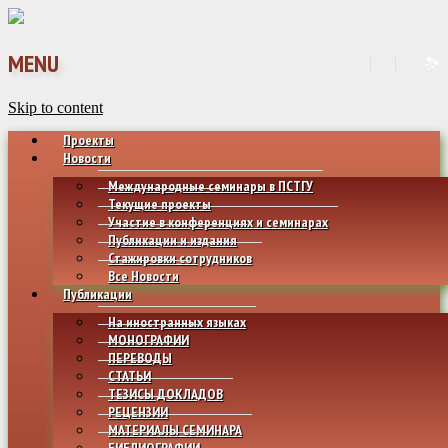
MENU
Skip to content
Проекты
Новости
Международные семинары в ПСТГУ
Текущие проекты
Участие в конференциях и семинарах
Публикации и издания
Стажировки сотрудников
Все Новости
Публикации
На иностранных языках
МОНОГРАФИИ
ПЕРЕВОДЫ
СТАТЬИ
ТЕЗИСЫ ДОКЛАДОВ
РЕЦЕНЗИИ
МАТЕРИАЛЫ СЕМИНАРА
БИБЛИОГРАФИИ