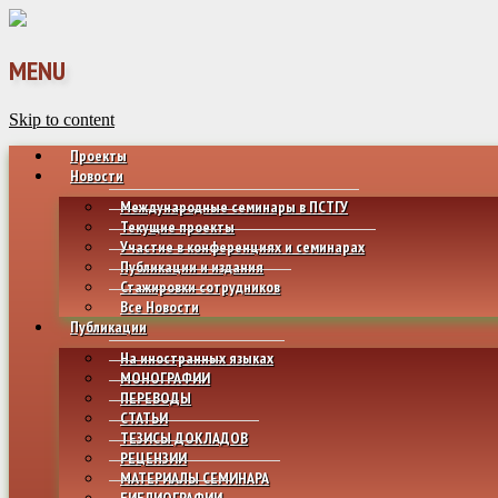
MENU
Skip to content
Проекты
Новости
Международные семинары в ПСТГУ
Текущие проекты
Участие в конференциях и семинарах
Публикации и издания
Стажировки сотрудников
Все Новости
Публикации
На иностранных языках
МОНОГРАФИИ
ПЕРЕВОДЫ
СТАТЬИ
ТЕЗИСЫ ДОКЛАДОВ
РЕЦЕНЗИИ
МАТЕРИАЛЫ СЕМИНАРА
БИБЛИОГРАФИИ