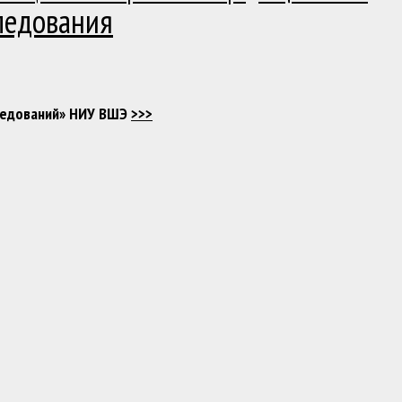
ледования
следований» НИУ ВШЭ
>>>