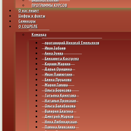
ПРОГРАММЫ КУРСОВ
О нас пишут
Цифры и факты
Семинары
О СОЦРЕЛЕ
Команда
протоиерей Николай Емельянов
Иван Забаев
Анна Зуева
Елизавета Кострова
Кирилл Маркин
Дарья Орешина
Иван Павлюткин
Елена Пруцкова
Мария Голева
Ольга Борисова
Татьяна Крихтова
Наталья Пронская
Ольга Балабанова
Валерия Елагина
Дмитрий Марков
Нина Любинарская
Полина Алексеева