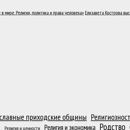
в мире. Религия, политика и права человека»
Елизавета Кострова выс
славные приходские общины
Религиозност
Родство
я
Религия и экономика
Религия и ценности