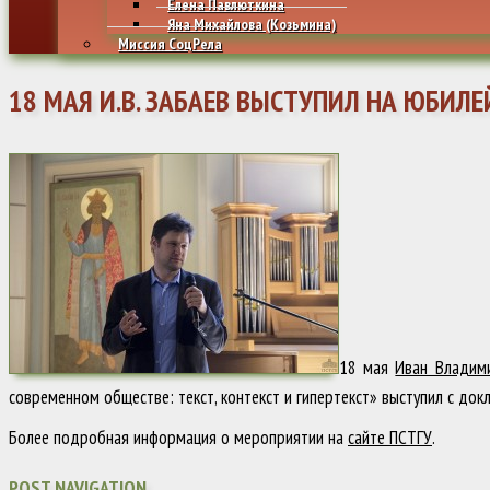
Елена Павлюткина
Яна Михайлова (Козьмина)
Миссия СоцРела
18 МАЯ И.В. ЗАБАЕВ ВЫСТУПИЛ НА ЮБИЛ
18 мая
Иван Владим
современном обществе: текст, контекст и гипертекст» выступил с док
Более подробная информация о мероприятии на
сайте ПСТГУ
.
POST NAVIGATION