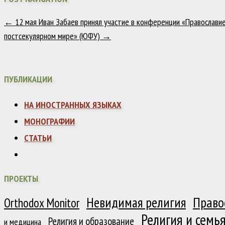
←
12 мая Иван Забаев принял участие в конференции «Православие 
постсекулярном мире» (ЮФУ)
→
ПУБЛИКАЦИИ
НА ИНОСТРАННЫХ ЯЗЫКАХ
МОНОГРАФИИ
СТАТЬИ
ПРОЕКТЫ
Право
Невидимая религия
Orthodox Monitor
Религия и семь
Религия и образование
и медицина