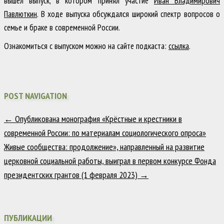
вышел выпуск, в котором принял участие
Иван Владимирович
Павлюткин
. В ходе выпуска обсуждался широкий спектр вопросов о
семье и браке в современной России.
Ознакомиться с выпуском можно на сайте подкаста:
ссылка
.
POST NAVIGATION
←
Опубликована монография «Крёстные и крестники в
современной России: по материалам социологического опроса»
Живые сообщества: продолжение», направленный на развитие
церковной социальной работы, выиграл в первом конкурсе Фонда
президентских грантов (1 февраля 2023)
→
ПУБЛИКАЦИИ