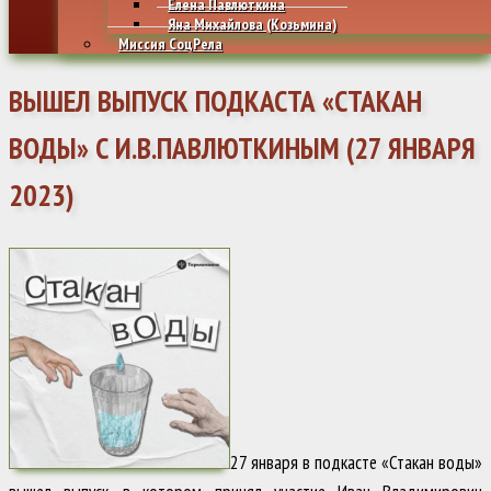
Елена Павлюткина
Яна Михайлова (Козьмина)
Миссия СоцРела
ВЫШЕЛ ВЫПУСК ПОДКАСТА «СТАКАН
ВОДЫ» С И.В.ПАВЛЮТКИНЫМ (27 ЯНВАРЯ
2023)
27 января в подкасте «Стакан воды»