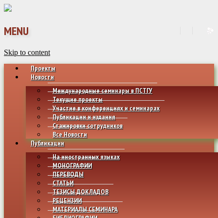
MENU
Skip to content
Проекты
Новости
Международные семинары в ПСТГУ
Текущие проекты
Участие в конференциях и семинарах
Публикации и издания
Стажировки сотрудников
Все Новости
Публикации
На иностранных языках
МОНОГРАФИИ
ПЕРЕВОДЫ
СТАТЬИ
ТЕЗИСЫ ДОКЛАДОВ
РЕЦЕНЗИИ
МАТЕРИАЛЫ СЕМИНАРА
БИБЛИОГРАФИИ