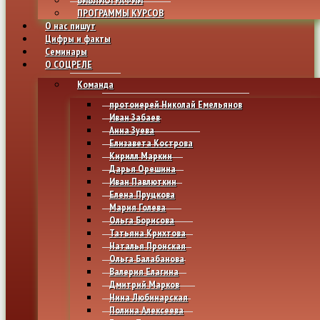
ПРОГРАММЫ КУРСОВ
О нас пишут
Цифры и факты
Семинары
О СОЦРЕЛЕ
Команда
протоиерей Николай Емельянов
Иван Забаев
Анна Зуева
Елизавета Кострова
Кирилл Маркин
Дарья Орешина
Иван Павлюткин
Елена Пруцкова
Мария Голева
Ольга Борисова
Татьяна Крихтова
Наталья Пронская
Ольга Балабанова
Валерия Елагина
Дмитрий Марков
Нина Любинарская
Полина Алексеева