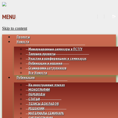
MENU
Skip to content
Проекты
Новости
Международные семинары в ПСТГУ
Текущие проекты
Участие в конференциях и семинарах
Публикации и издания
Стажировки сотрудников
Все Новости
Публикации
На иностранных языках
МОНОГРАФИИ
ПЕРЕВОДЫ
СТАТЬИ
ТЕЗИСЫ ДОКЛАДОВ
РЕЦЕНЗИИ
МАТЕРИАЛЫ СЕМИНАРА
БИБЛИОГРАФИИ