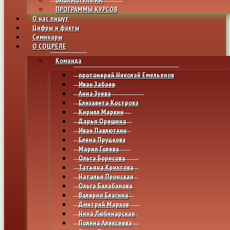
ПРОГРАММЫ КУРСОВ
О нас пишут
Цифры и факты
Семинары
О СОЦРЕЛЕ
Команда
протоиерей Николай Емельянов
Иван Забаев
Анна Зуева
Елизавета Кострова
Кирилл Маркин
Дарья Орешина
Иван Павлюткин
Елена Пруцкова
Мария Голева
Ольга Борисова
Татьяна Крихтова
Наталья Пронская
Ольга Балабанова
Валерия Елагина
Дмитрий Марков
Нина Любинарская
Полина Алексеева