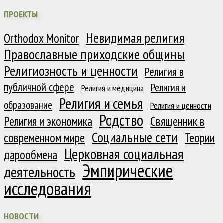
ПРОЕКТЫ
Невидимая религия
Orthodox Monitor
Православные приходские общины
Религиозность и ценности
Религия в
публичной сфере
Религия и
Религия и медицина
Религия и семья
образование
Религия и ценности
Родство
Религия и экономика
Священник в
Социальные сети
современном мире
Теории
Церковная социальная
дарообмена
Эмпирические
деятельность
исследования
НОВОСТИ