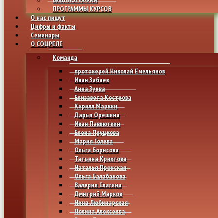
ПРОГРАММЫ КУРСОВ
О нас пишут
Цифры и факты
Семинары
О СОЦРЕЛЕ
Команда
протоиерей Николай Емельянов
Иван Забаев
Анна Зуева
Елизавета Кострова
Кирилл Маркин
Дарья Орешина
Иван Павлюткин
Елена Пруцкова
Мария Голева
Ольга Борисова
Татьяна Крихтова
Наталья Пронская
Ольга Балабанова
Валерия Елагина
Дмитрий Марков
Нина Любинарская
Полина Алексеева