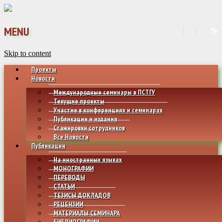
MENU
Skip to content
Проекты
Новости
Международные семинары в ПСТГУ
Текущие проекты
Участие в конференциях и семинарах
Публикации и издания
Стажировки сотрудников
Все Новости
Публикации
На иностранных языках
МОНОГРАФИИ
ПЕРЕВОДЫ
СТАТЬИ
ТЕЗИСЫ ДОКЛАДОВ
РЕЦЕНЗИИ
МАТЕРИАЛЫ СЕМИНАРА
БИБЛИОГРАФИИ