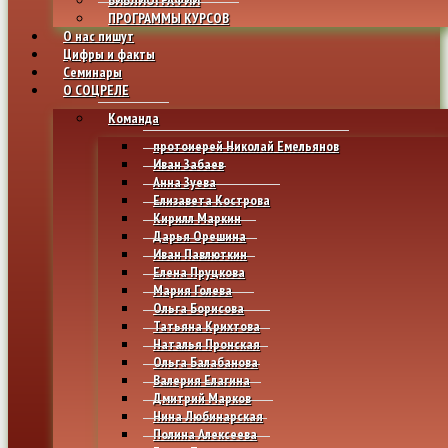
ПРОГРАММЫ КУРСОВ
О нас пишут
Цифры и факты
Семинары
О СОЦРЕЛЕ
Команда
протоиерей Николай Емельянов
Иван Забаев
Анна Зуева
Елизавета Кострова
Кирилл Маркин
Дарья Орешина
Иван Павлюткин
Елена Пруцкова
Мария Голева
Ольга Борисова
Татьяна Крихтова
Наталья Пронская
Ольга Балабанова
Валерия Елагина
Дмитрий Марков
Нина Любинарская
Полина Алексеева