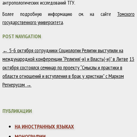
антропологических исследований ТГУ.
Более подробную информацию см. на сайте
Томского
государственного университета
.
POST NAVIGATION
←
5-6 октября сотрудники Социологии Религии выступили на
международной конференции “Религия(-и) и Власть(-и)” в Литве
13
октября состоялся семинар по проекту “Смыслы и практики в
области отношений и вступления в брак у христиан” с Марком
Регнерусом
→
ПУБЛИКАЦИИ
НА ИНОСТРАННЫХ ЯЗЫКАХ
МОНОГРАФИИ