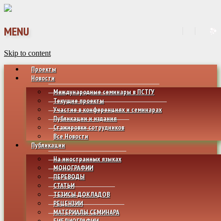
MENU
Skip to content
Проекты
Новости
Международные семинары в ПСТГУ
Текущие проекты
Участие в конференциях и семинарах
Публикации и издания
Стажировки сотрудников
Все Новости
Публикации
На иностранных языках
МОНОГРАФИИ
ПЕРЕВОДЫ
СТАТЬИ
ТЕЗИСЫ ДОКЛАДОВ
РЕЦЕНЗИИ
МАТЕРИАЛЫ СЕМИНАРА
БИБЛИОГРАФИИ