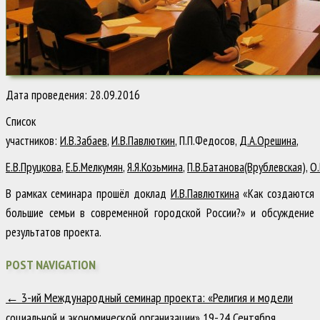
Дата проведения: 28.09.2016
Список
участников:
И.В.Забаев
,
И.В.Павлюткин
, П.П.Федосов,
Д.А.Орешина
,
Е.В.Пруцкова
,
Е.Б.Мелкумян
,
Я.Я.Козьмина
,
П.В.Батанова(Врублевская)
,
О.
В рамках семинара прошёл доклад
И.В.Павлюткина
«Как создаются
большие семьи в современной городской России?» и обсуждение
результатов проекта.
POST NAVIGATION
←
3-ий Международный семинар проекта: «Религия и модели
социальной и экономической организации» 19-24 Сентября.