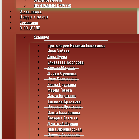
ПРОГРАММЫ КУРСОВ
О нас пишут
Цифры и факты
Семинары
О СОЦРЕЛЕ
Команда
протоиерей Николай Емельянов
Иван Забаев
Анна Зуева
Елизавета Кострова
Кирилл Маркин
Дарья Орешина
Иван Павлюткин
Елена Пруцкова
Мария Голева
Ольга Борисова
Татьяна Крихтова
Наталья Пронская
Ольга Балабанова
Валерия Елагина
Дмитрий Марков
Нина Любинарская
Полина Алексеева