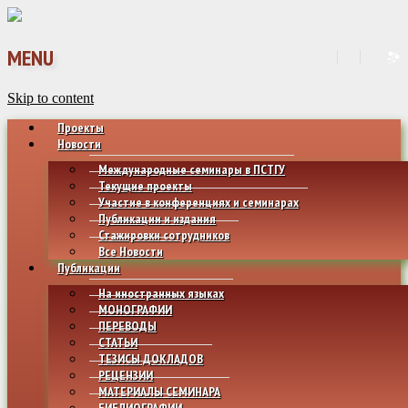
MENU
Skip to content
Проекты
Новости
Международные семинары в ПСТГУ
Текущие проекты
Участие в конференциях и семинарах
Публикации и издания
Стажировки сотрудников
Все Новости
Публикации
На иностранных языках
МОНОГРАФИИ
ПЕРЕВОДЫ
СТАТЬИ
ТЕЗИСЫ ДОКЛАДОВ
РЕЦЕНЗИИ
МАТЕРИАЛЫ СЕМИНАРА
БИБЛИОГРАФИИ