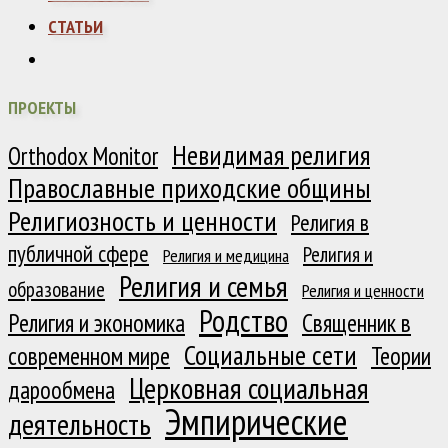
СТАТЬИ
ПРОЕКТЫ
Невидимая религия
Orthodox Monitor
Православные приходские общины
Религиозность и ценности
Религия в
публичной сфере
Религия и
Религия и медицина
Религия и семья
образование
Религия и ценности
Родство
Религия и экономика
Священник в
Социальные сети
современном мире
Теории
Церковная социальная
дарообмена
Эмпирические
деятельность