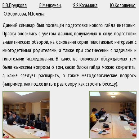
Е.В.Пруцкова
,
Е.Мелкумян
,
Я.Я.Козьмина
,
Ю.Колошенко
,
О.Борисова
,
М.Голева
.
Данный семинар был посвящен подготовке нового гайда интервью.
Правки вносились с учетом данных, получаемых в ходе подготовки
аналитических обзоров, на основании серии пилотажных интервью с
многодетными родителями, а также при соотнесении с задачами и
гипотезами исследования. В качестве ключевых обсуждаемых тем
были вынесены вопросы о том, какие блоки гайда можно сократить,
а какие следует расширить, а также методологические вопросы
(например, как подходить к разговору, как строить беседу).