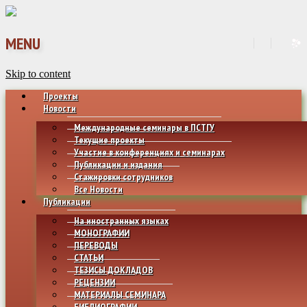
MENU
Skip to content
Проекты
Новости
Международные семинары в ПСТГУ
Текущие проекты
Участие в конференциях и семинарах
Публикации и издания
Стажировки сотрудников
Все Новости
Публикации
На иностранных языках
МОНОГРАФИИ
ПЕРЕВОДЫ
СТАТЬИ
ТЕЗИСЫ ДОКЛАДОВ
РЕЦЕНЗИИ
МАТЕРИАЛЫ СЕМИНАРА
БИБЛИОГРАФИИ