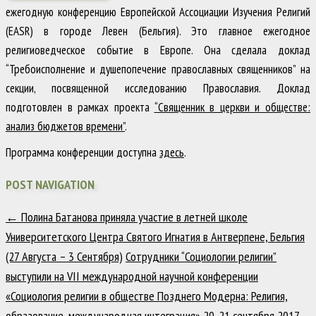
ежегодную конференцию Европейской Ассоциации Изучения Религий
(EASR) в городе Левен (Бельгия). Это главное ежегодное
религиоведческое событие в Европе. Она сделала доклад
“Требоисполнение и душепопечение православных священников” на
секции, посвященной исследованию Православия. Доклад
подготовлен в рамках проекта
“Священник в церкви и обществе:
анализ бюджетов времени”
.
Программа конференции доступна
здесь
.
POST NAVIGATION
←
Полина Батанова приняла участие в летней школе
Университетского Центра Святого Игнатия в Антверпене, Бельгия
(27 Августа – 3 Сентября)
Сотрудники “Социологии религии”
выступили на VII международной научной конференции
«Социология религии в обществе Позднего Модерна: Религия,
образование, международная интеграция» 20-21 сентября 2017