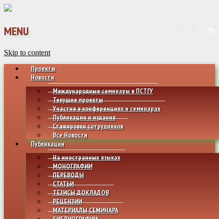
MENU
Skip to content
Проекты
Новости
Международные семинары в ПСТГУ
Текущие проекты
Участие в конференциях и семинарах
Публикации и издания
Стажировки сотрудников
Все Новости
Публикации
На иностранных языках
МОНОГРАФИИ
ПЕРЕВОДЫ
СТАТЬИ
ТЕЗИСЫ ДОКЛАДОВ
РЕЦЕНЗИИ
МАТЕРИАЛЫ СЕМИНАРА
БИБЛИОГРАФИИ