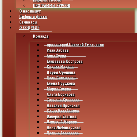
ПРОГРАММЫ КУРСОВ
О нас пишут
Цифры и факты
Семинары
О СОЦРЕЛЕ
Команда
протоиерей Николай Емельянов
Иван Забаев
Анна Зуева
Елизавета Кострова
Кирилл Маркин
Дарья Орешина
Иван Павлюткин
Елена Пруцкова
Мария Голева
Ольга Борисова
Татьяна Крихтова
Наталья Пронская
Ольга Балабанова
Валерия Елагина
Дмитрий Марков
Нина Любинарская
Полина Алексеева