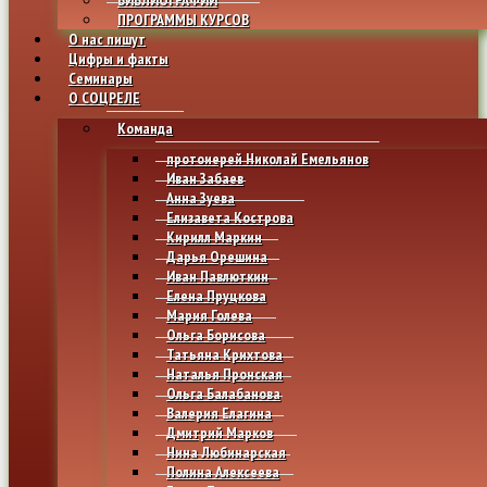
ПРОГРАММЫ КУРСОВ
О нас пишут
Цифры и факты
Семинары
О СОЦРЕЛЕ
Команда
протоиерей Николай Емельянов
Иван Забаев
Анна Зуева
Елизавета Кострова
Кирилл Маркин
Дарья Орешина
Иван Павлюткин
Елена Пруцкова
Мария Голева
Ольга Борисова
Татьяна Крихтова
Наталья Пронская
Ольга Балабанова
Валерия Елагина
Дмитрий Марков
Нина Любинарская
Полина Алексеева