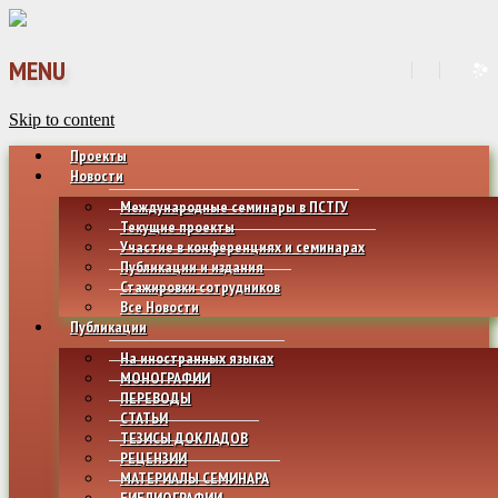
MENU
Skip to content
Проекты
Новости
Международные семинары в ПСТГУ
Текущие проекты
Участие в конференциях и семинарах
Публикации и издания
Стажировки сотрудников
Все Новости
Публикации
На иностранных языках
МОНОГРАФИИ
ПЕРЕВОДЫ
СТАТЬИ
ТЕЗИСЫ ДОКЛАДОВ
РЕЦЕНЗИИ
МАТЕРИАЛЫ СЕМИНАРА
БИБЛИОГРАФИИ