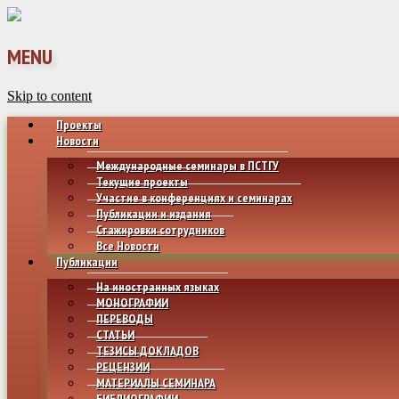
MENU
Skip to content
Проекты
Новости
Международные семинары в ПСТГУ
Текущие проекты
Участие в конференциях и семинарах
Публикации и издания
Стажировки сотрудников
Все Новости
Публикации
На иностранных языках
МОНОГРАФИИ
ПЕРЕВОДЫ
СТАТЬИ
ТЕЗИСЫ ДОКЛАДОВ
РЕЦЕНЗИИ
МАТЕРИАЛЫ СЕМИНАРА
БИБЛИОГРАФИИ