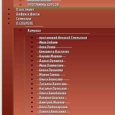
ПРОГРАММЫ КУРСОВ
О нас пишут
Цифры и факты
Семинары
О СОЦРЕЛЕ
Команда
протоиерей Николай Емельянов
Иван Забаев
Анна Зуева
Елизавета Кострова
Кирилл Маркин
Дарья Орешина
Иван Павлюткин
Елена Пруцкова
Мария Голева
Ольга Борисова
Татьяна Крихтова
Наталья Пронская
Ольга Балабанова
Валерия Елагина
Дмитрий Марков
Нина Любинарская
Полина Алексеева