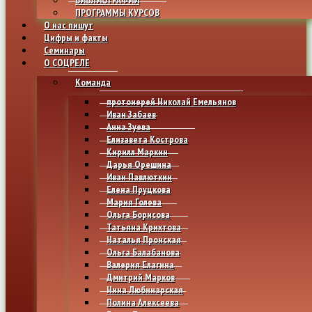
ПРОГРАММЫ КУРСОВ
О нас пишут
Цифры и факты
Семинары
О СОЦРЕЛЕ
Команда
протоиерей Николай Емельянов
Иван Забаев
Анна Зуева
Елизавета Кострова
Кирилл Маркин
Дарья Орешина
Иван Павлюткин
Елена Пруцкова
Мария Голева
Ольга Борисова
Татьяна Крихтова
Наталья Пронская
Ольга Балабанова
Валерия Елагина
Дмитрий Марков
Нина Любинарская
Полина Алексеева