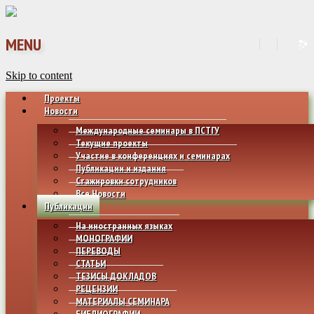
MENU
Skip to content
Проекты
Новости
Международные семинары в ПСТГУ
Текущие проекты
Участие в конференциях и семинарах
Публикации и издания
Стажировки сотрудников
Все Новости
Публикации
На иностранных языках
МОНОГРАФИИ
ПЕРЕВОДЫ
СТАТЬИ
ТЕЗИСЫ ДОКЛАДОВ
РЕЦЕНЗИИ
МАТЕРИАЛЫ СЕМИНАРА
БИБЛИОГРАФИИ