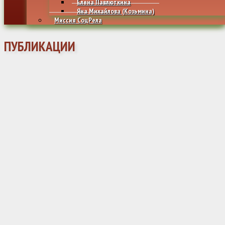
Елена Павлюткина
Яна Михайлова (Козьмина)
Миссия СоцРела
ПУБЛИКАЦИИ