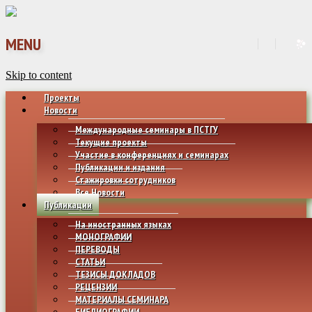
MENU
Skip to content
Проекты
Новости
Международные семинары в ПСТГУ
Текущие проекты
Участие в конференциях и семинарах
Публикации и издания
Стажировки сотрудников
Все Новости
Публикации
На иностранных языках
МОНОГРАФИИ
ПЕРЕВОДЫ
СТАТЬИ
ТЕЗИСЫ ДОКЛАДОВ
РЕЦЕНЗИИ
МАТЕРИАЛЫ СЕМИНАРА
БИБЛИОГРАФИИ