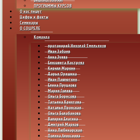
ПРОГРАММЫ КУРСОВ
О нас пишут
Цифры и факты
Семинары
О СОЦРЕЛЕ
Команда
протоиерей Николай Емельянов
Иван Забаев
Анна Зуева
Елизавета Кострова
Кирилл Маркин
Дарья Орешина
Иван Павлюткин
Елена Пруцкова
Мария Голева
Ольга Борисова
Татьяна Крихтова
Наталья Пронская
Ольга Балабанова
Валерия Елагина
Дмитрий Марков
Нина Любинарская
Полина Алексеева